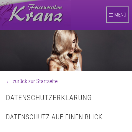
Zum
Hauptinhalt
MENÜ
wechseln
← zurück zur Startseite
DATENSCHUTZERKLÄRUNG
DATENSCHUTZ AUF EINEN BLICK